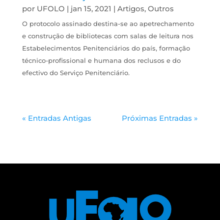
por
UFOLO
|
jan 15, 2021
|
Artigos
,
Outros
O protocolo assinado destina-se ao apetrechamento
e construção de bibliotecas com salas de leitura nos
Estabelecimentos Penitenciários do país, formação
técnico-profissional e humana dos reclusos e do
efectivo do Serviço Penitenciário.
« Entradas Antigas
Próximas Entradas »