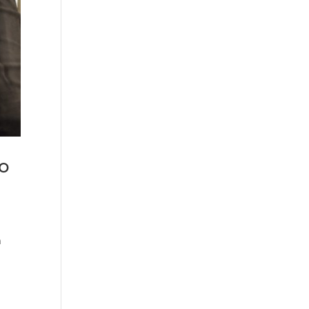
go
a
o