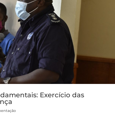
ndamentais: Exercício das
ança
entação