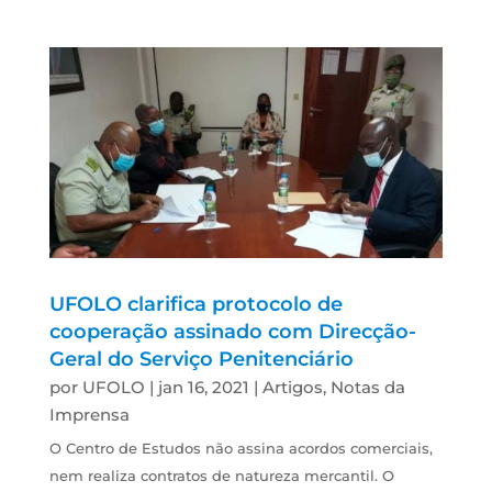
UFOLO clarifica protocolo de
cooperação assinado com Direcção-
Geral do Serviço Penitenciário
por
UFOLO
|
jan 16, 2021
|
Artigos
,
Notas da
Imprensa
O Centro de Estudos não assina acordos comerciais,
nem realiza contratos de natureza mercantil. O