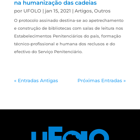
na humanização das cadeias
por
UFOLO
|
jan 15, 2021
|
Artigos
,
Outros
O protocolo assinado destina-se ao apetrechamento
e construção de bibliotecas com salas de leitura nos
Estabelecimentos Penitenciários do país, formação
técnico-profissional e humana dos reclusos e do
efectivo do Serviço Penitenciário.
« Entradas Antigas
Próximas Entradas »